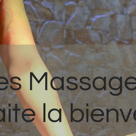
pes Massage
ite la bienv