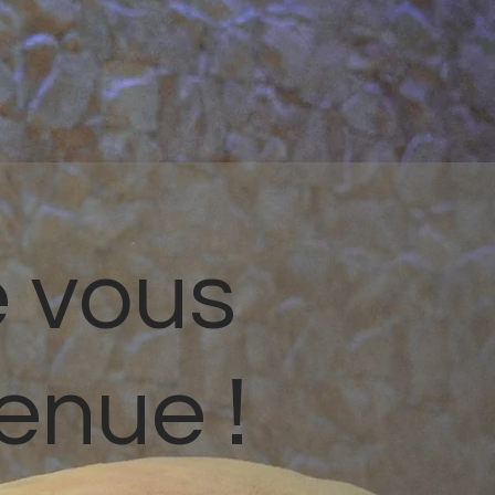
 vous
enue !