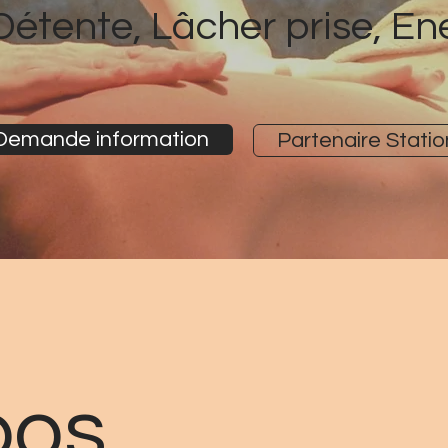
Détente, Lâcher prise, En
Demande information
Partenaire Statio
pos