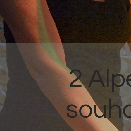
2 Al
souha