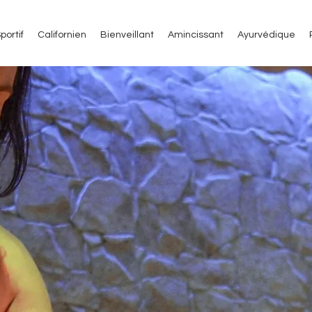
portif
Californien
Bienveillant
Amincissant
Ayurvédique